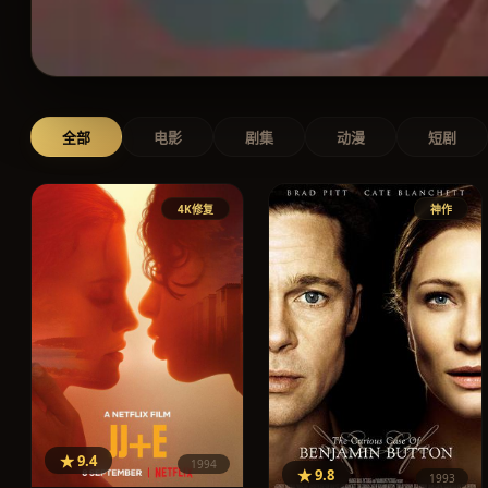
全部
电影
剧集
动漫
短剧
4K修复
神作
★ 9.4
1994
★ 9.8
1993