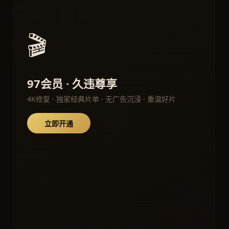
🎬
97会员 · 久违尊享
4K修复 · 独家经典片单 · 无广告沉浸 · 重温好片
立即开通