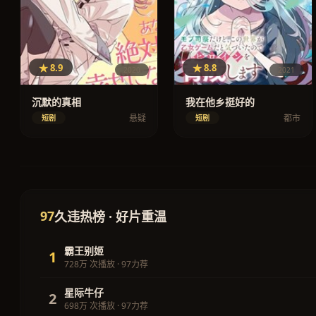
★ 8.9
★ 8.8
2020
2021
沉默的真相
我在他乡挺好的
悬疑
都市
短剧
短剧
97
久违热榜 · 好片重温
霸王别姬
1
728万 次播放 · 97力荐
星际牛仔
2
698万 次播放 · 97力荐