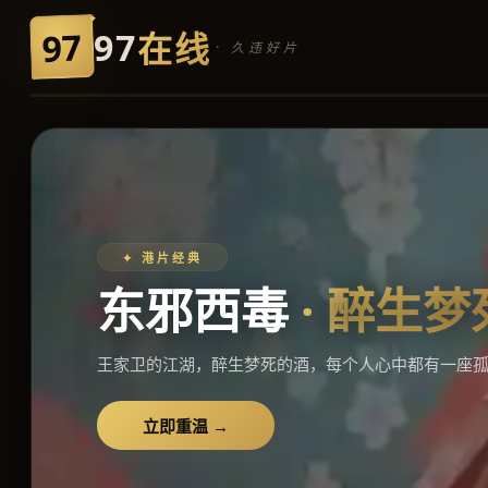
97
97
在线
· 久违好片
✦ 华语巅峰
霸王别姬
· 风华绝
说好了一辈子，差一年，一个月，一天，一个时辰，
子。
立即重温 →