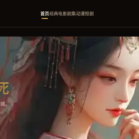
首页
经典
电影
剧集
动漫
短剧
代
都不算一辈