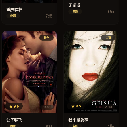
无间道
重庆森林
犯罪
电影
爱情
电影
神作
口碑
★ 9.5
★ 9.6
2018
2010
我不是药神
让子弹飞
剧情
喜剧
电影
电影