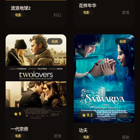
花样年华
流浪地球2
爱情
电影
科幻
电影
经典
经典
★ 9
★ 9.2
2013
2004
一代宗师
功夫
武侠
电影
喜剧
电影