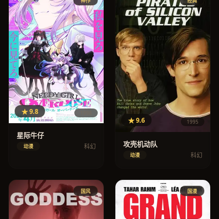
神作
经典
★ 9.8
1998
★ 9.6
1995
星际牛仔
攻壳机动队
科幻
动漫
科幻
动漫
国风
国漫