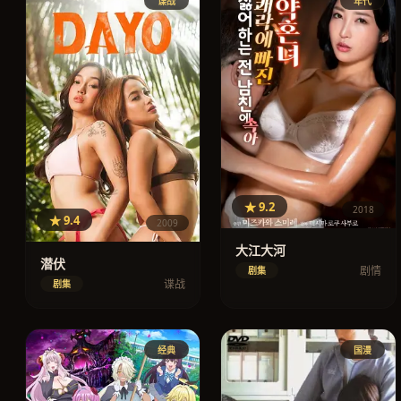
谍战
年代
★ 9.2
2018
★ 9.4
2009
大江大河
潜伏
剧情
剧集
谍战
剧集
经典
国漫