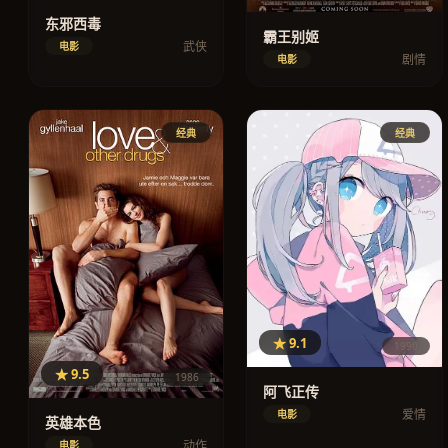
东邪西毒
霸王别姬
武侠
电影
剧情
电影
经典
经典
★ 9.1
1990
★ 9.5
1986
阿飞正传
爱情
电影
英雄本色
动作
电影