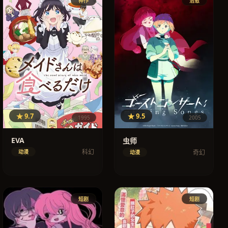
神作
治愈
★ 9.7
★ 9.5
1995
2005
EVA
虫师
科幻
动漫
奇幻
动漫
短剧
短剧