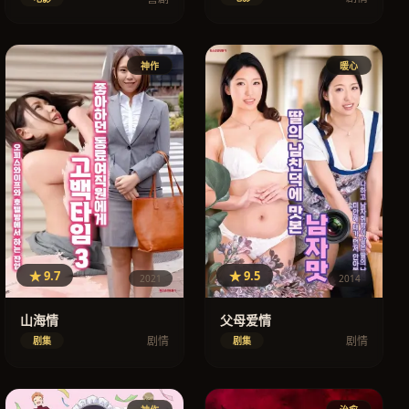
神作
暖心
★ 9.7
★ 9.5
2021
2014
山海情
父母爱情
剧情
剧情
剧集
剧集