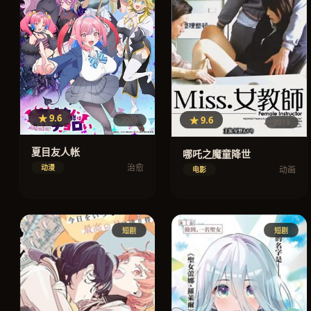
★ 9.6
★ 9.6
2008
2019
夏目友人帐
哪吒之魔童降世
治愈
动漫
动画
电影
短剧
短剧