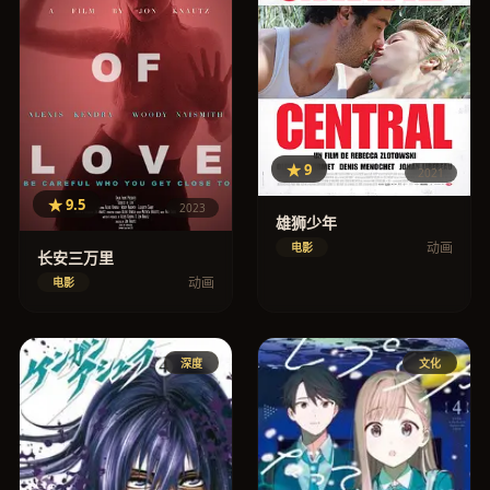
★ 9
2021
★ 9.5
2023
雄狮少年
动画
电影
长安三万里
动画
电影
深度
文化