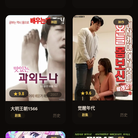
神剧
神作
★ 9.6
★ 9.8
2021
2007
觉醒年代
大明王朝1566
历史
剧集
历史
剧集