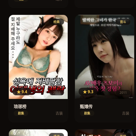
经典
宫斗
★ 9.4
★ 9.3
2015
2011
琅琊榜
甄嬛传
古装
古装
剧集
剧集